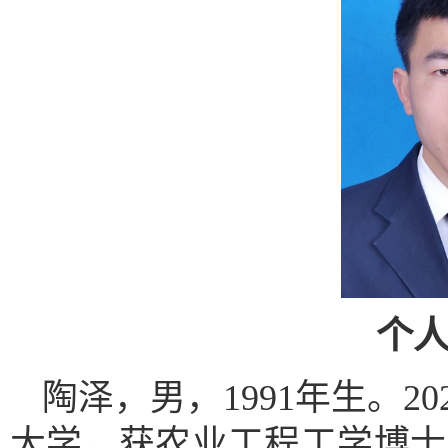
个
陶泽，
男，
1
991
年生
。
2
0
大学
，获
农业工程
工学
博士