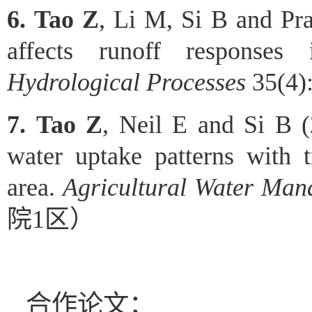
6.
Tao Z
, Li M, Si B and Pra
affects runoff responses
Hydrological Processes
35(4)
7.
Tao Z
, Neil E and Si B (
water uptake patterns with 
area.
Agricultural Water Man
院
1
区）
合作论文：