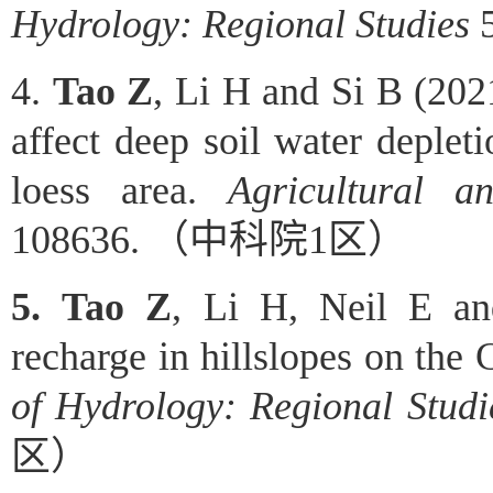
Hydrology: Regional Studies
4
.
Tao Z
, Li H and Si B (202
affect deep soil water deplet
loess area.
Agricultural a
108636.
（中科院
1
区）
5
.
Tao Z
, Li H, Neil E an
recharge in hillslopes on the
of Hydrology: Regional Studi
区）