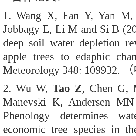
1.
Wang X, Fan Y, Yan M
Jobbagy E, Li M and Si B (202
deep soil water depletion re
apple trees to edaphic chan
Meteorology
348: 109932.
（
2.
Wu W,
Tao Z
, Chen G, 
Manevski K, Andersen MN
Phenology determines wat
economic tree species in th