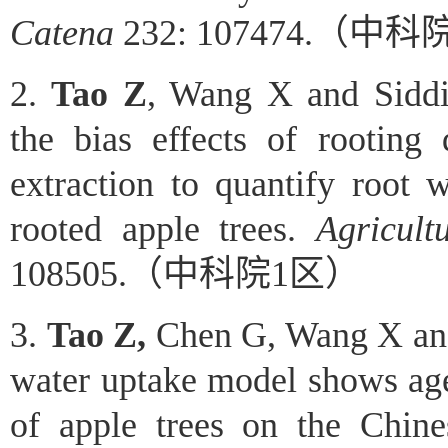
Catena
232: 107474.
（中科
2
.
Tao Z
, Wang X and Sidd
the bias effects of rootin
extraction to quantify root 
rooted apple trees.
Agricul
108505.
（中科院
1
区）
3.
Tao Z,
Chen G, Wang X an
water uptake model shows age
of apple trees on the Chin